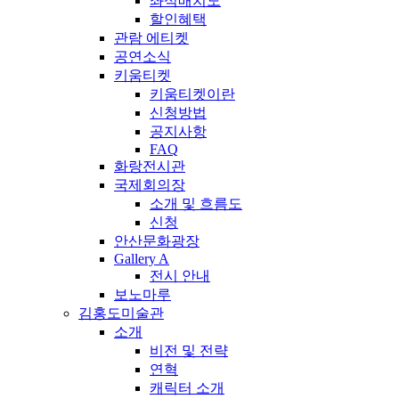
좌석배치도
할인혜택
관람 에티켓
공연소식
키움티켓
키움티켓이란
신청방법
공지사항
FAQ
화랑전시관
국제회의장
소개 및 흐름도
신청
안산문화광장
Gallery A
전시 안내
보노마루
김홍도미술관
소개
비전 및 전략
연혁
캐릭터 소개