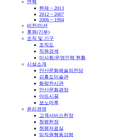
연혁
현재 ~ 2013
2012 ~ 2007
2006 ~ 1994
비전/미션
후원(기부)
조직 및 기구
조직도
직원검색
이사회/운영인력 현황
시설소개
안산문화예술의전당
김홍도미술관
화랑전시관
안산문화광장
아뜨시끌
보노마루
윤리경영
고객서비스헌장
청렴헌장
청렴자료실
임직원행동강령