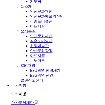
기부금
CI소개
안산문화재단
안산문화예술의전당
김홍도미술관
아뜨시끌
오시는길
안산문화재단
김홍도미술관
화랑미술관
안산문화광장
아뜨시끌
보노마루
ESG경영
ESG경영 전략체계
ESG경영 선언
클린신고센터
아카이빙
아카이빙
안산문화재단