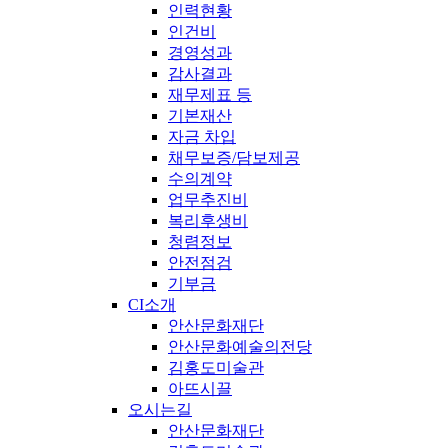
인력현황
인건비
경영성과
감사결과
재무제표 등
기본재산
자금 차입
채무보증/담보제공
수의계약
업무추진비
복리후생비
청렴정보
안전점검
기부금
CI소개
안산문화재단
안산문화예술의전당
김홍도미술관
아뜨시끌
오시는길
안산문화재단