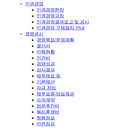
인권경영
인권경영헌장
인권경영규칙
인권경영결과보고 및 공시
인권경영 구제절차 안내
경영공시
경영목표/운영계획
결산서
인력현황
인건비
경영성과
감사결과
재무제표 등
기본재산
자금 차입
채무보증/담보제공
수의계약
업무추진비
복리후생비
청렴정보
안전점검