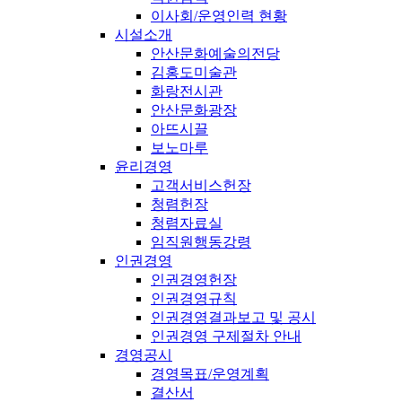
이사회/운영인력 현황
시설소개
안산문화예술의전당
김홍도미술관
화랑전시관
안산문화광장
아뜨시끌
보노마루
윤리경영
고객서비스헌장
청렴헌장
청렴자료실
임직원행동강령
인권경영
인권경영헌장
인권경영규칙
인권경영결과보고 및 공시
인권경영 구제절차 안내
경영공시
경영목표/운영계획
결산서