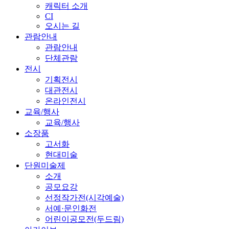
캐릭터 소개
CI
오시는 길
관람안내
관람안내
단체관람
전시
기획전시
대관전시
온라인전시
교육/행사
교육/행사
소장품
고서화
현대미술
단원미술제
소개
공모요강
선정작가전(시각예술)
서예·문인화전
어린이공모전(두드림)