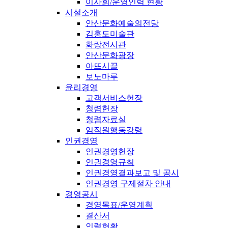
이사회/운영인력 현황
시설소개
안산문화예술의전당
김홍도미술관
화랑전시관
안산문화광장
아뜨시끌
보노마루
윤리경영
고객서비스헌장
청렴헌장
청렴자료실
임직원행동강령
인권경영
인권경영헌장
인권경영규칙
인권경영결과보고 및 공시
인권경영 구제절차 안내
경영공시
경영목표/운영계획
결산서
인력현황