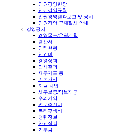
인권경영헌장
인권경영규칙
인권경영결과보고 및 공시
인권경영 구제절차 안내
경영공시
경영목표/운영계획
결산서
인력현황
인건비
경영성과
감사결과
재무제표 등
기본재산
자금 차입
채무보증/담보제공
수의계약
업무추진비
복리후생비
청렴정보
안전점검
기부금