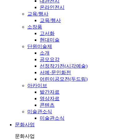
대관전시
온라인전시
교육/행사
교육/행사
소장품
고서화
현대미술
단원미술제
소개
공모요강
선정작가전(시각예술)
서예·문인화전
어린이공모전(두드림)
아카이브
발간자료
영상자료
콘텐츠
미술관소식
미술관소식
문화사업
문화사업