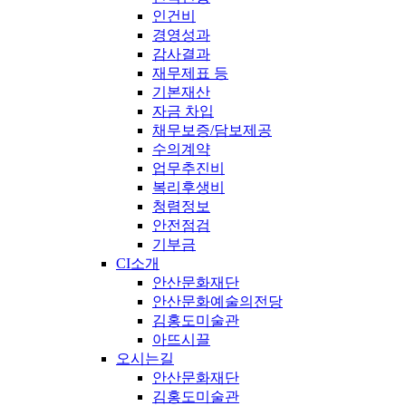
인건비
경영성과
감사결과
재무제표 등
기본재산
자금 차입
채무보증/담보제공
수의계약
업무추진비
복리후생비
청렴정보
안전점검
기부금
CI소개
안산문화재단
안산문화예술의전당
김홍도미술관
아뜨시끌
오시는길
안산문화재단
김홍도미술관