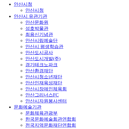
안산시청
안산시청
안산시 유관기관
안산문화원
성호박물관
최용신기념관
안산시립예술단
안산시 평생학습관
안산도시공사
안산도시개발(주)
경기테크노파크
안산환경재단
안산시청소년재단
안산인재육성재단
안산시장애인체육회
안산그리너스FC
안산시자원봉사센터
문화예술기관
문화체육관광부
한국문화예술회관연합회
전국지역문화재단연합회