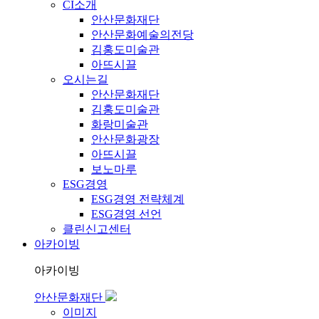
CI소개
안산문화재단
안산문화예술의전당
김홍도미술관
아뜨시끌
오시는길
안산문화재단
김홍도미술관
화랑미술관
안산문화광장
아뜨시끌
보노마루
ESG경영
ESG경영 전략체계
ESG경영 선언
클린신고센터
아카이빙
아카이빙
안산문화재단
이미지