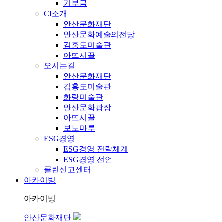
기부금
CI소개
안산문화재단
안산문화예술의전당
김홍도미술관
아뜨시끌
오시는길
안산문화재단
김홍도미술관
화랑미술관
안산문화광장
아뜨시끌
보노마루
ESG경영
ESG경영 전략체계
ESG경영 선언
클린신고센터
아카이빙
아카이빙
안산문화재단