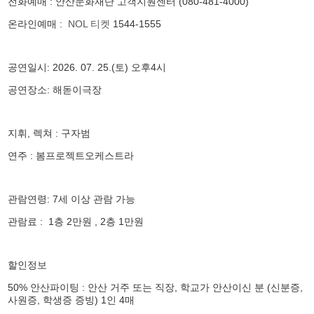
전화예매 : 안산문화재단 고객지원센터 (080-481-4000)
온라인예매 :
NOL 티켓
1544-1555
공연일시: 2026. 07. 25.(토) 오후4시
공연장소: 해돋이극장
지휘, 렉쳐 : 구자범
연주 : 봄프로젝트오케스트라
관람연령: 7세 이상 관람 가능
관람료 : 1층 2만원 , 2층 1만원
할인정보
50% 안산파이팅 :
안산 거주 또는 직장
,
학교가 안산이신 분
(
신분증
,
사원증
,
학생증 증빙) 1인 4매