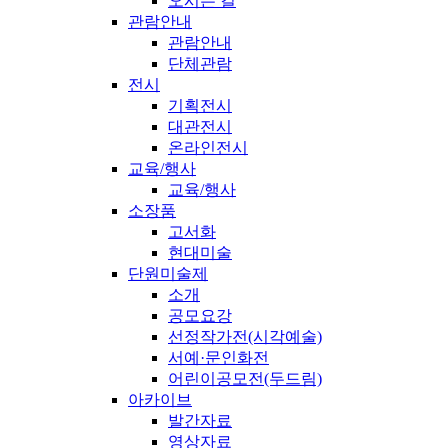
오시는 길
관람안내
관람안내
단체관람
전시
기획전시
대관전시
온라인전시
교육/행사
교육/행사
소장품
고서화
현대미술
단원미술제
소개
공모요강
선정작가전(시각예술)
서예·문인화전
어린이공모전(두드림)
아카이브
발간자료
영상자료