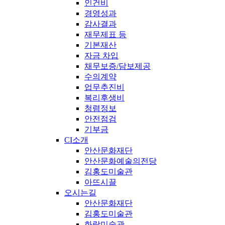
인건비
경영성과
감사결과
재무제표 등
기본재산
자금 차입
채무보증/담보제공
수의계약
업무추진비
복리후생비
청렴정보
안전점검
기부금
CI소개
안산문화재단
안산문화예술의전당
김홍도미술관
아뜨시끌
오시는길
안산문화재단
김홍도미술관
화랑미술관