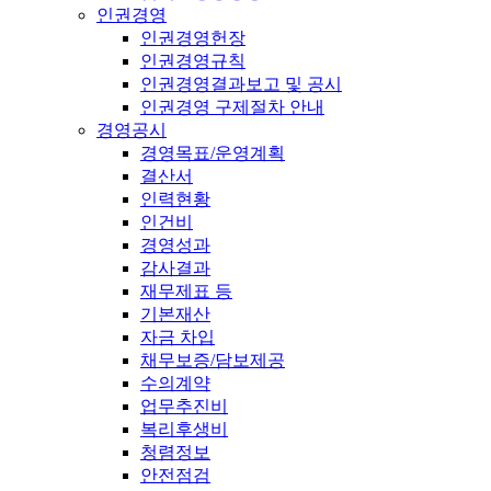
인권경영
인권경영헌장
인권경영규칙
인권경영결과보고 및 공시
인권경영 구제절차 안내
경영공시
경영목표/운영계획
결산서
인력현황
인건비
경영성과
감사결과
재무제표 등
기본재산
자금 차입
채무보증/담보제공
수의계약
업무추진비
복리후생비
청렴정보
안전점검