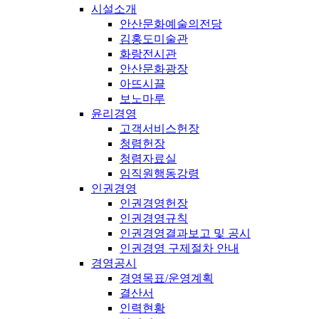
시설소개
안산문화예술의전당
김홍도미술관
화랑전시관
안산문화광장
아뜨시끌
보노마루
윤리경영
고객서비스헌장
청렴헌장
청렴자료실
임직원행동강령
인권경영
인권경영헌장
인권경영규칙
인권경영결과보고 및 공시
인권경영 구제절차 안내
경영공시
경영목표/운영계획
결산서
인력현황