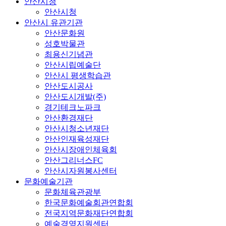
안산시청
안산시청
안산시 유관기관
안산문화원
성호박물관
최용신기념관
안산시립예술단
안산시 평생학습관
안산도시공사
안산도시개발(주)
경기테크노파크
안산환경재단
안산시청소년재단
안산인재육성재단
안산시장애인체육회
안산그리너스FC
안산시자원봉사센터
문화예술기관
문화체육관광부
한국문화예술회관연합회
전국지역문화재단연합회
예술경영지원센터