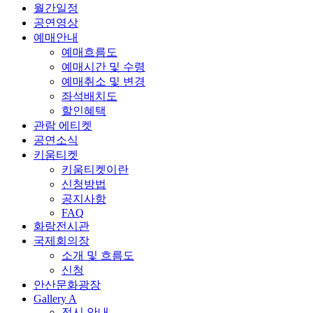
월간일정
공연영상
예매안내
예매흐름도
예매시간 및 수령
예매취소 및 변경
좌석배치도
할인혜택
관람 에티켓
공연소식
키움티켓
키움티켓이란
신청방법
공지사항
FAQ
화랑전시관
국제회의장
소개 및 흐름도
신청
안산문화광장
Gallery A
전시 안내