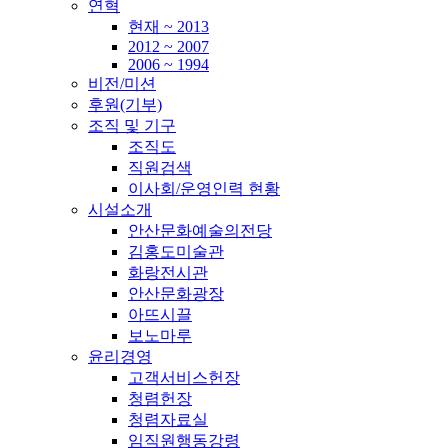
연혁
현재 ~ 2013
2012 ~ 2007
2006 ~ 1994
비전/미션
후원(기부)
조직 및 기구
조직도
직원검색
이사회/운영인력 현황
시설소개
안산문화예술의전당
김홍도미술관
화랑전시관
안산문화광장
아뜨시끌
보노마루
윤리경영
고객서비스헌장
청렴헌장
청렴자료실
임직원행동강령