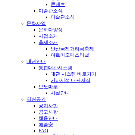
콘텐츠
미술관소식
미술관소식
문화사업
문화다양성
사업소개
축제소개
안산국제거리극축제
여르미오페스티벌
대관안내
통합대관시스템
대관 시스템 바로가기
기타시설 대관서식
보노마루
시설안내
열린공간
공지사항
공고사항
채용안내
예술安
FAQ