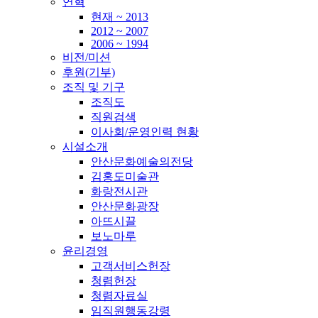
연혁
현재 ~ 2013
2012 ~ 2007
2006 ~ 1994
비전/미션
후원(기부)
조직 및 기구
조직도
직원검색
이사회/운영인력 현황
시설소개
안산문화예술의전당
김홍도미술관
화랑전시관
안산문화광장
아뜨시끌
보노마루
윤리경영
고객서비스헌장
청렴헌장
청렴자료실
임직원행동강령