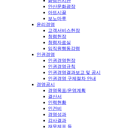
화랑전시관
안산문화광장
아뜨시끌
보노마루
윤리경영
고객서비스헌장
청렴헌장
청렴자료실
임직원행동강령
인권경영
인권경영헌장
인권경영규칙
인권경영결과보고 및 공시
인권경영 구제절차 안내
경영공시
경영목표/운영계획
결산서
인력현황
인건비
경영성과
감사결과
재무제표 등