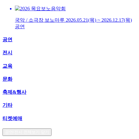
국악 / 소극장 보노마루
2026.05.21(목) ~ 2026.12.17(목)
공연
공연
전시
교육
문화
축제&행사
기타
티켓예매
공연/전시 전체보기 닫기