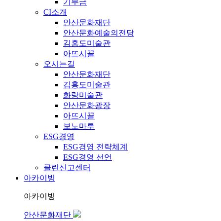
기부금
CI소개
안산문화재단
안산문화예술의전당
김홍도미술관
아뜨시끌
오시는길
안산문화재단
김홍도미술관
화랑미술관
안산문화광장
아뜨시끌
보노마루
ESG경영
ESG경영 전략체계
ESG경영 선언
클린신고센터
아카이빙
아카이빙
안산문화재단