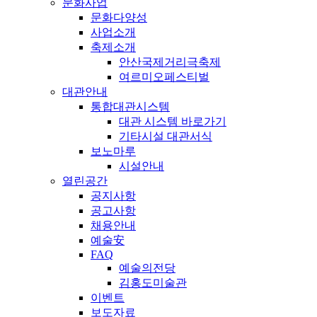
문화사업
문화다양성
사업소개
축제소개
안산국제거리극축제
여르미오페스티벌
대관안내
통합대관시스템
대관 시스템 바로가기
기타시설 대관서식
보노마루
시설안내
열린공간
공지사항
공고사항
채용안내
예술安
FAQ
예술의전당
김홍도미술관
이벤트
보도자료