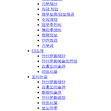
기본재산
자금 차입
채무보증/담보제공
수의계약
업무추진비
복리후생비
청렴정보
안전점검
기부금
CI소개
안산문화재단
안산문화예술의전당
김홍도미술관
아뜨시끌
오시는길
안산문화재단
김홍도미술관
화랑미술관
안산문화광장
아뜨시끌
보노마루