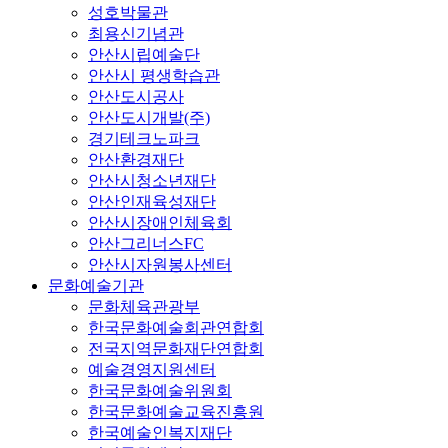
성호박물관
최용신기념관
안산시립예술단
안산시 평생학습관
안산도시공사
안산도시개발(주)
경기테크노파크
안산환경재단
안산시청소년재단
안산인재육성재단
안산시장애인체육회
안산그리너스FC
안산시자원봉사센터
문화예술기관
문화체육관광부
한국문화예술회관연합회
전국지역문화재단연합회
예술경영지원센터
한국문화예술위원회
한국문화예술교육진흥원
한국예술인복지재단