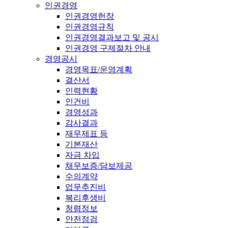
인권경영
인권경영헌장
인권경영규칙
인권경영결과보고 및 공시
인권경영 구제절차 안내
경영공시
경영목표/운영계획
결산서
인력현황
인건비
경영성과
감사결과
재무제표 등
기본재산
자금 차입
채무보증/담보제공
수의계약
업무추진비
복리후생비
청렴정보
안전점검