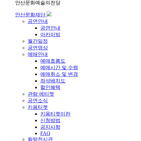
안산문화예술의전당
안산문화재단
공연안내
공연안내
아카이빙
월간일정
공연영상
예매안내
예매흐름도
예매시간 및 수령
예매취소 및 변경
좌석배치도
할인혜택
관람 에티켓
공연소식
키움티켓
키움티켓이란
신청방법
공지사항
FAQ
화랑전시관