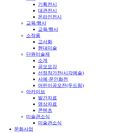
기획전시
대관전시
온라인전시
교육/행사
교육/행사
소장품
고서화
현대미술
단원미술제
소개
공모요강
선정작가전(시각예술)
서예·문인화전
어린이공모전(두드림)
아카이브
발간자료
영상자료
콘텐츠
미술관소식
미술관소식
문화사업