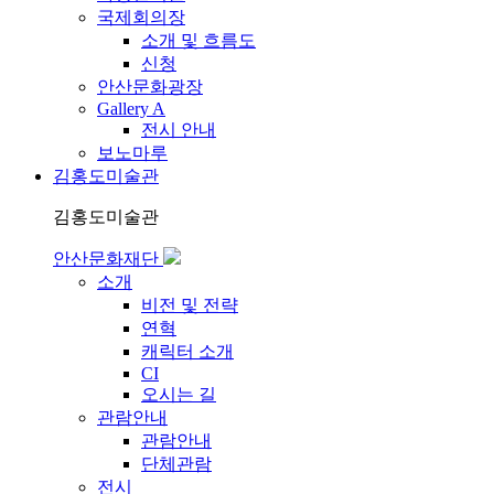
국제회의장
소개 및 흐름도
신청
안산문화광장
Gallery A
전시 안내
보노마루
김홍도미술관
김홍도미술관
안산문화재단
소개
비전 및 전략
연혁
캐릭터 소개
CI
오시는 길
관람안내
관람안내
단체관람
전시