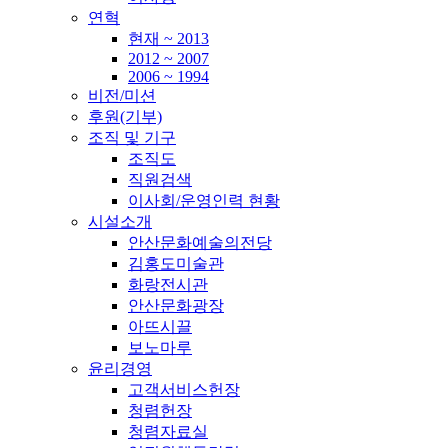
연혁
현재 ~ 2013
2012 ~ 2007
2006 ~ 1994
비전/미션
후원(기부)
조직 및 기구
조직도
직원검색
이사회/운영인력 현황
시설소개
안산문화예술의전당
김홍도미술관
화랑전시관
안산문화광장
아뜨시끌
보노마루
윤리경영
고객서비스헌장
청렴헌장
청렴자료실