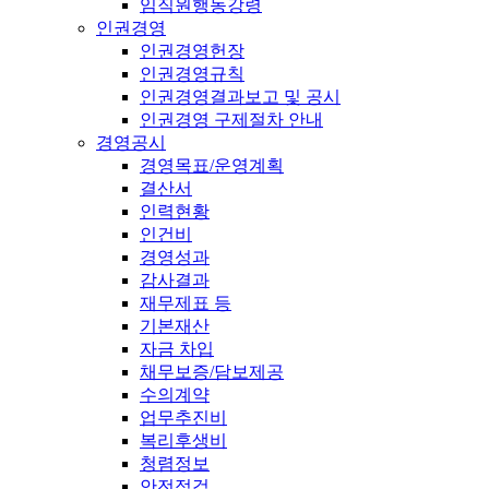
임직원행동강령
인권경영
인권경영헌장
인권경영규칙
인권경영결과보고 및 공시
인권경영 구제절차 안내
경영공시
경영목표/운영계획
결산서
인력현황
인건비
경영성과
감사결과
재무제표 등
기본재산
자금 차입
채무보증/담보제공
수의계약
업무추진비
복리후생비
청렴정보
안전점검